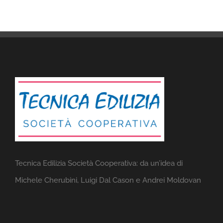
Tecnica Edilizia Società Cooperativa: da un’idea di
Michele Cherubini, Luigi Dal Cason e Andrei Moldovan