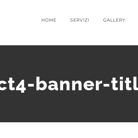
HOME
SERVIZI
GALLERY
ct4-banner-tit