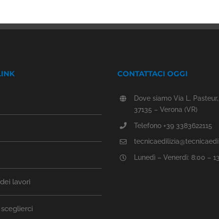
LINK
CONTATTACI OGGI
Dove siamo Via L. Pasteur,
37135 – Verona (VR)
Telefono +39 3383622115
tecnicaedilizia@tecnicaedili
Lunedì – Venerdì: 8:00 – 1
ei lavori
sceglierci