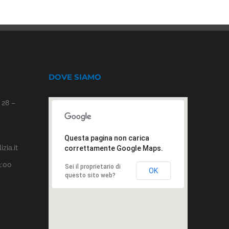
DOVE SIAMO
 28 –
Questa pagina non carica
zia.it
correttamente Google Maps.
3:00
Sei il proprietario di
OK
questo sito web?