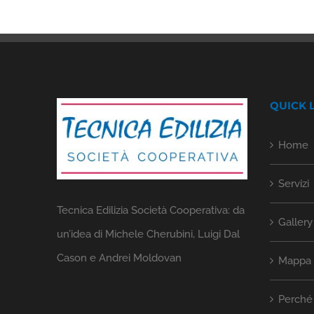
QUICK 
Home
Servizi
Tecnica Edilizia Società Cooperativa: da
Gallery
un’idea di Michele Cherubini, Luigi Dal
Cason e Andrei Moldovan
Mappa d
Perché 