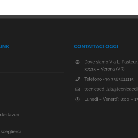
LINK
CONTATTACI OGGI
Dove siamo Via L. Pasteur,
37135 – Verona (VR)
Telefono +39 3383622115
tecnicaedilizia@tecnicaedili
Lunedì – Venerdì: 8:00 – 1
ei lavori
sceglierci