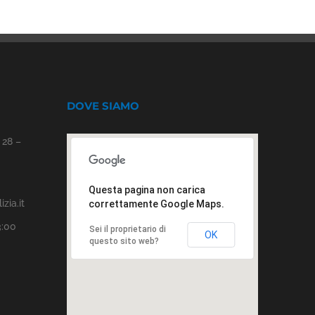
DOVE SIAMO
 28 –
Questa pagina non carica
zia.it
correttamente Google Maps.
3:00
Sei il proprietario di
OK
questo sito web?