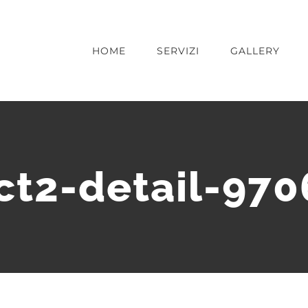
HOME
SERVIZI
GALLERY
ct2-detail-97