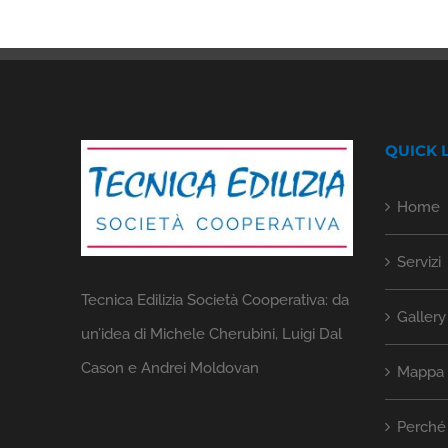
QUICK 
Home
Servizi
Tecnica Edilizia Società Cooperativa: da
Gallery
un’idea di Michele Cherubini, Luigi Dal
Cason e Andrei Moldovan
Mappa d
Perché 