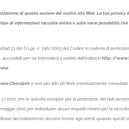
tazione di questa sezione del nostro sito Web. La tua privacy è 
ipo di informazioni raccolte online e sulle varie possibilità che h
dell’art.13 del D.Lgs. n° 196/2003 del Codice in materia di protezio
e
, accessibili per via telematica a partire dall’indirizzo
http://www.
chele
.
hele Cherubini
e non per altri siti Web eventualmente consultati d
2/2001 che le autorità europee per la protezione dei dati personali,
ggio 2001 per individuare alcuni requisiti minimi per la raccolta di
i titolari del trattamento devono fornire agli utenti quando quest