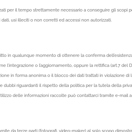
zati per il tempo strettamente necessario a conseguire gli scopi pe
ti, usi illeciti o non corretti ed accessi non autorizzati.
il diritto in qualunque momento di ottenere la conferma dell’esiste
rne l’integrazione o l’aggiornamento, oppure la rettifica (art.7 del
azione in forma anonima o il blocco dei dati trattati in violazione d
dubbi riguardanti il rispetto della politica per la tutela della pri
utilizzo delle informazioni raccolte può contattarci tramite e-mail al
nite da terze parti (fotografi, video-maker) al solo scopo dimostra