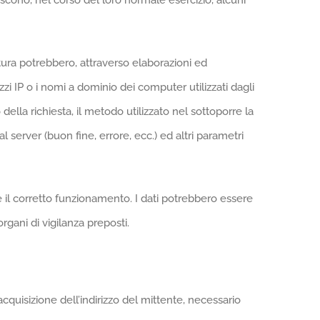
scono, nel corso del loro normale esercizio, alcuni
atura potrebbero, attraverso elaborazioni ed
izzi IP o i nomi a dominio dei computer utilizzati dagli
o della richiesta, il metodo utilizzato nel sottoporre la
al server (buon fine, errore, ecc.) ed altri parametri
ne il corretto funzionamento. I dati potrebbero essere
organi di vigilanza preposti.
 acquisizione dell’indirizzo del mittente, necessario