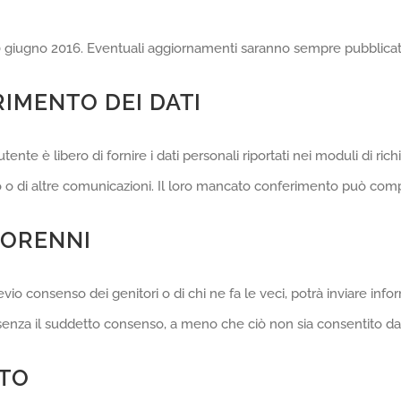
30 giugno 2016. Eventuali aggiornamenti saranno sempre pubblicati
RIMENTO DEI DATI
tente è libero di fornire i dati personali riportati nei moduli di ric
ivo o di altre comunicazioni. Il loro mancato conferimento può compo
NORENNI
evio consenso dei genitori o di chi ne fa le veci, potrà inviare in
o senza il suddetto consenso, a meno che ciò non sia consentito da
NTO