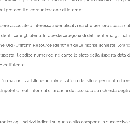
dure software preposte al funzionamento di questo sito Web acquisi
 dei protocolli di comunicazione di Internet.
sere associate a interessati identificati, ma che per loro stessa n
dentificare gli utenti. In questa categoria di dati rientrano gli indir
one URI (Uniform Resource Identifier) delle risorse richieste, l’orari
risposta, il codice numerico indicante lo stato della risposta data d
o dell’utente.
e informazioni statistiche anonime sull’uso del sito e per controllar
i ipotetici reati informatici ai danni del sito solo su richiesta degli 
ttronica agli indirizzi indicati su questo sito comporta la successiva