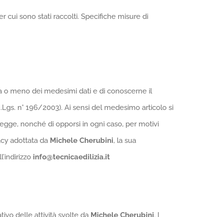
r cui sono stati raccolti. Specifiche misure di
nza o meno dei medesimi dati e di conoscerne il
 D.Lgs. n° 196/2003). Ai sensi del medesimo articolo si
i legge, nonché di opporsi in ogni caso, per motivi
vacy adottata da
Michele Cherubini
, la sua
l’indirizzo
info@tecnicaedilizia.it
tivo delle attività svolte da
Michele Cherubini
. I