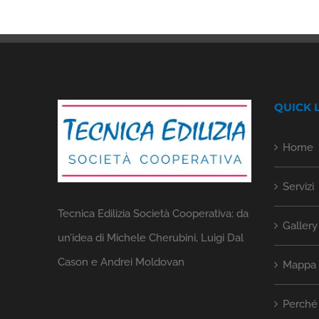
QUICK 
Home
Servizi
Tecnica Edilizia Società Cooperativa: da
Gallery
un’idea di Michele Cherubini, Luigi Dal
Cason e Andrei Moldovan
Mappa d
Perché 