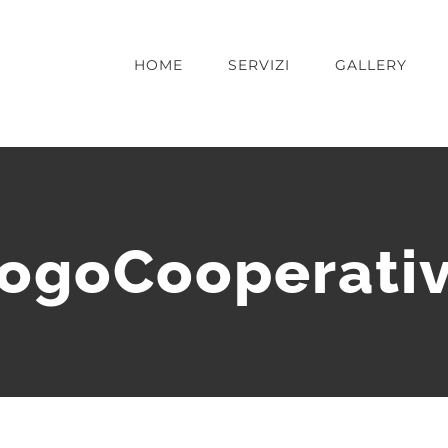
HOME
SERVIZI
GALLERY
ogoCooperati