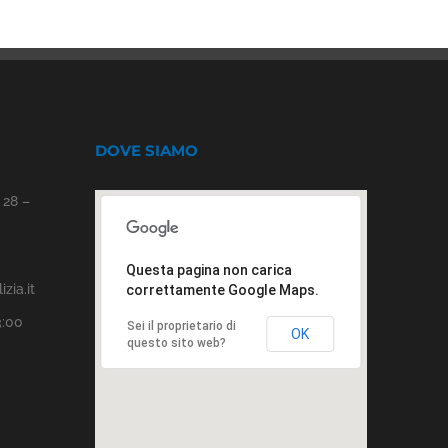
DOVE SIAMO
 28 –
Questa pagina non carica
zia.it
correttamente Google Maps.
3:00
Sei il proprietario di
OK
questo sito web?