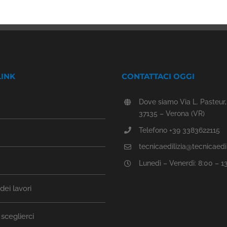
LINK
CONTATTACI OGGI
Dove siamo Via L. Pasteur,
37135 – Verona (VR)
Telefono +39 3383622115
tecnicaedilizia@tecnicaedili
Lunedì – Venerdì: 8:00 – 1
ei lavori
sceglierci