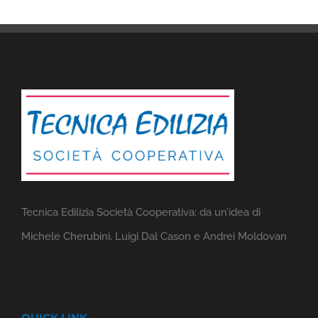
Tecnica Edilizia Società Cooperativa: da un’idea di
Michele Cherubini, Luigi Dal Cason e Andrei Moldovan
QUICK LINK