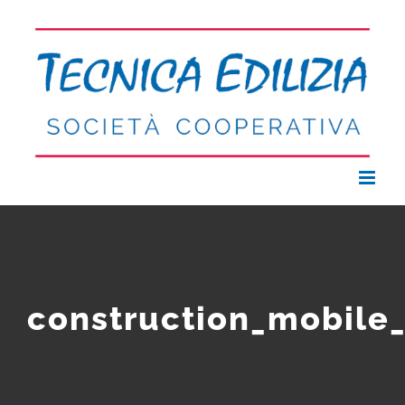
Salta
al
contenuto
construction_mobile