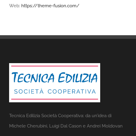
Web:
https://theme-fusion.com/
Tecnica Edilizia Società Cooperativa: da un’idea di
Michele Cherubini, Luigi Dal Cason e Andrei Moldovan