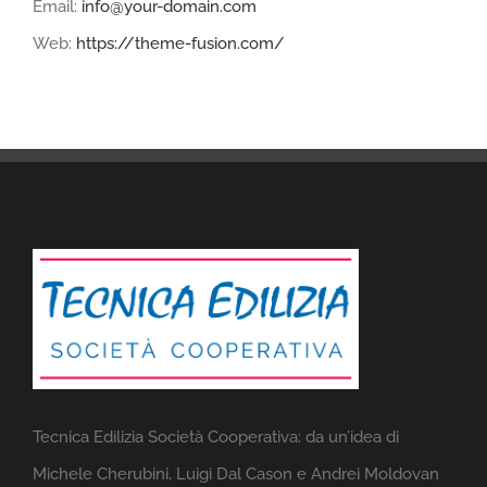
Email:
info@your-domain.com
Web:
https://theme-fusion.com/
Tecnica Edilizia Società Cooperativa: da un’idea di
Michele Cherubini, Luigi Dal Cason e Andrei Moldovan